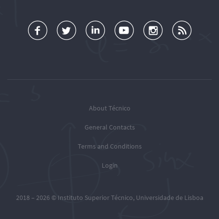
a
o
d
o
o
u
c
l
d
l
l
b
e
l
T
l
l
s
b
o
é
o
o
c
o
w
c
w
w
r
o
u
n
T
T
i
k
s
i
é
é
o
c
c
c
b
About Técnico
n
o
n
n
e
General Contacts
T
t
i
i
R
w
o
c
c
S
Terms and Conditions
i
y
o
o
S
t
o
o
o
Login
F
t
u
n
n
e
e
r
Y
I
r
L
o
n
e
2018 – 2026 ©
Instituto Superior Técnico
,
Universidade de Lisboa
i
u
s
d
n
t
t
s