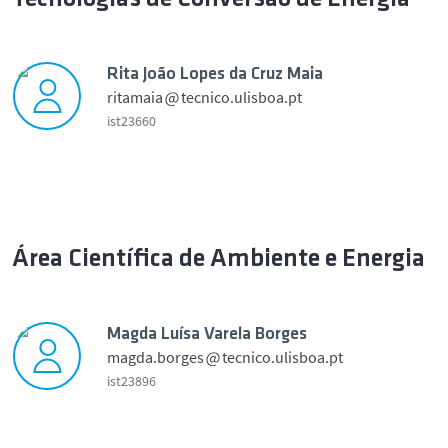
f
u
r
u
i
r
t
l
l
e
o
a
Rita João Lopes da Cruz Maia
e
F
A
ritamaia
tecnico.ulisboa.pt
p
e
l
ist23660
i
r
m
c
r
e
t
e
i
i
u
i
d
t
r
r
a
a
e
a
Área Científica de Ambiente e Energia
F
J
F
i
o
a
g
ã
r
u
Magda Luísa Varela Borges
o
i
e
magda.borges
tecnico.ulisboa.pt
L
n
i
ist23896
o
h
r
p
a
e
e
p