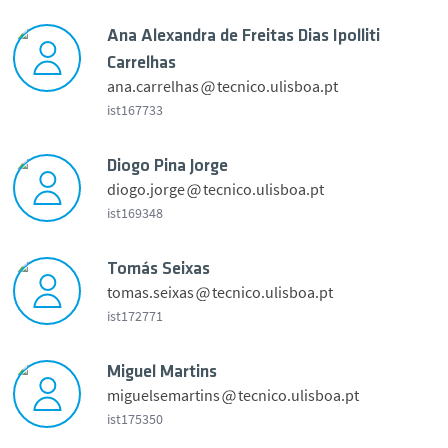
e
d
Ana Alexandra de Freitas Dias Ipolliti
r
Carrelhas
o
ana.carrelhas
tecnico.ulisboa.pt
R
ist167733
o
s
Diogo Pina Jorge
a
diogo.jorge
tecnico.ulisboa.pt
d
n
ist169348
o
a
p
A
i
r
Tomás Seixas
l
o
o
tomas.seixas
tecnico.ulisboa.pt
e
g
f
ist172771
x
o
i
o
a
P
l
m
n
Miguel Martins
i
e
á
d
miguelsemartins
tecnico.ulisboa.pt
n
p
s
r
ist175350
a
i
S
a
i