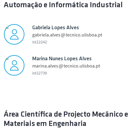
c
i
p
Automação e Informática Industrial
o
t
l
r
d
u
e
o
i
r
p
f
n
Gabriela Lopes Alves
e
i
i
gabriela.alves
tecnico.ulisboa.pt
h
c
l
o
ist22242
t
e
p
u
p
a
r
Marina Nunes Lopes Alves
r
i
b
o
marina.alves
tecnico.ulisboa.pt
e
c
r
f
ist22739
t
i
i
u
e
l
r
l
e
a
e
a
p
r
L
i
i
Área Científica de Projecto Mecânico e
o
c
n
p
t
Materiais em Engenharia
a
e
u
N