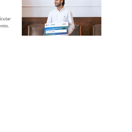
icular
émio.