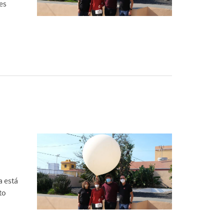
es
a está
to