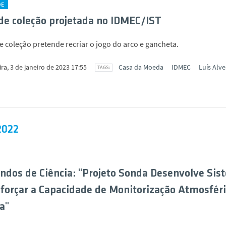
DE
e coleção projetada no IDMEC/IST
 coleção pretende recriar o jogo do arco e gancheta.
ira, 3 de janeiro de 2023 17:55
Casa da Moeda
IDMEC
Luís Alve
2022
ndos de Ciência: "Projeto Sonda Desenvolve Sis
forçar a Capacidade de Monitorização Atmosféri
a"