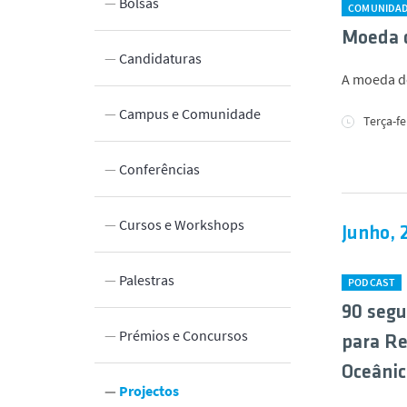
Bolsas
COMUNIDA
Moeda d
Candidaturas
A moeda de
 Inovação
Campus e Comunidade
Terça-fe
Laboratórios e Instalações
Conferências
edade
Cursos e Workshops
Junho, 
Palestras
PODCAST
90 segu
Prémios e Concursos
para Re
Oceânic
Projectos