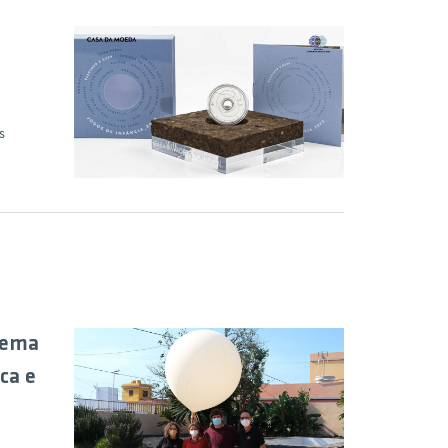
s
tema
ca e