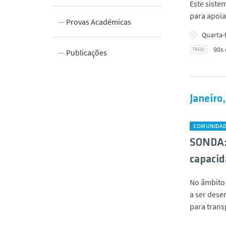
Este siste
para apoia
Provas Académicas
Quarta-f
90s 
calização
Publicações
Janeiro
COMUNIDA
SONDA: 
capacid
No âmbito 
a ser dese
para trans