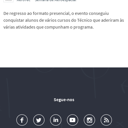
De regresso ao formato presencial, o evento conseguiu
conquistar alunos de vários cursos do Técnico que aderiram às
várias atividades que compunham o programa.
Segue-nos
a
o
d
o
o
u