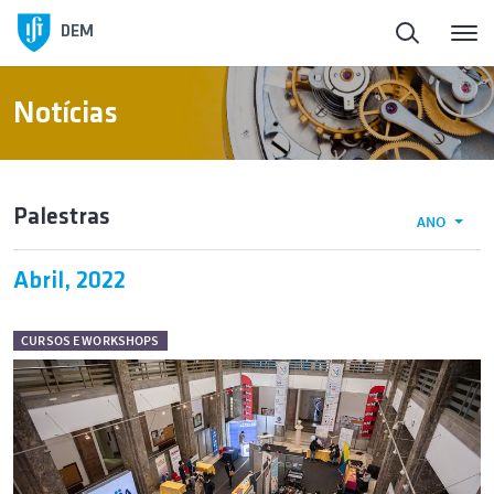
Início
DEM
Sobre o DEM
Notícias
Pessoas
Palestras
ANO
Ensino
Abril, 2022
Investigação e Inovação
CURSOS E WORKSHOPS
Laboratórios e Instalações
Ligação à Sociedade