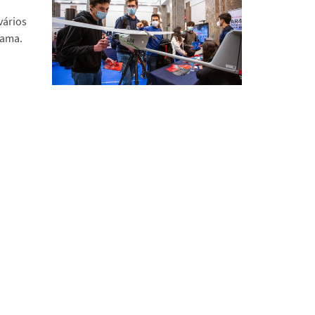
vários
rama.