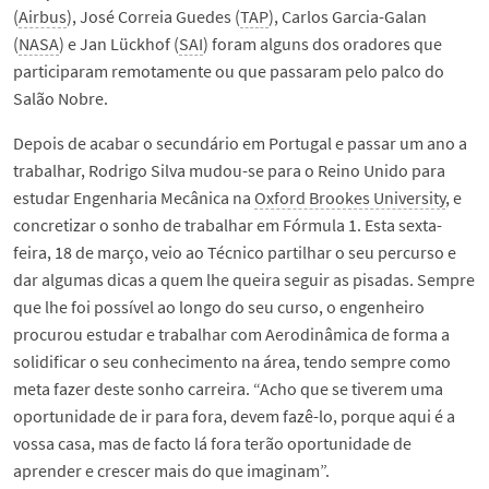
(
Airbus
), José Correia Guedes (
TAP
), Carlos Garcia-Galan
(
NASA
) e Jan Lückhof (
SAI
) foram alguns dos oradores que
participaram remotamente ou que passaram pelo palco do
Salão Nobre.
Depois de acabar o secundário em Portugal e passar um ano a
trabalhar, Rodrigo Silva mudou-se para o Reino Unido para
estudar Engenharia Mecânica na
Oxford Brookes University
, e
concretizar o sonho de trabalhar em Fórmula 1. Esta sexta-
feira, 18 de março, veio ao Técnico partilhar o seu percurso e
dar algumas dicas a quem lhe queira seguir as pisadas. Sempre
que lhe foi possível ao longo do seu curso, o engenheiro
procurou estudar e trabalhar com Aerodinâmica de forma a
solidificar o seu conhecimento na área, tendo sempre como
meta fazer deste sonho carreira. “Acho que se tiverem uma
oportunidade de ir para fora, devem fazê-lo, porque aqui é a
vossa casa, mas de facto lá fora terão oportunidade de
aprender e crescer mais do que imaginam”.