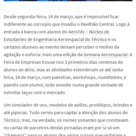
Desde segunda-feira, 14 de março, que é impossível ficar
indiferente ao corrupio que invadiu o Pavilhão Central. Logo à
entrada a banca com alunos do
AeroTéc – Núcleo de
Estudantes de Engenharia Aeroespacial do Técnico
e os
cartazes alusivos ao evento deixam perceber o motivo da
agitação e euforia: mais uma edição da
Semana Aeroespacial
. A
Feira de Empresas trouxe nos 3 primeiros dias centenas de
alunos ao átrio, mas as atividades estenderam-se até sexta-
feira, 18 de março, com palestras, workshops,
roundtables
, e
painéis com
alumni
, tudo envolto numa grande vontade de
estreitar laços com o mercado.
Um simulador de voo, modelos de aviões, protótipos, brindes e
até pipocas. Tudo serviu para captar a atenção dos alunos do
Técnico, mas, na verdade, os nomes sonantes que constavam
no cartaz de parceiros destas jornadas eram por si só um
“chamariz” para os alunos dos vários cursos que visitaram a