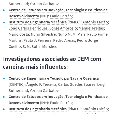
Sutherland
;
Yordan Garbatov
;
Centro de Estudos em Inovação, Tecnologia e Políticas de
Desenvolvimento
(IN+):
Paulo Ferrão
;
Instituto de Engenharia Mecânica
(idMEC):
António Falcão
;
João Carlos Henriques
;
Jorge Ambrósio
;
Manuel Freitas
;
Mário Costa
;
Nuno Silvestre
;
Nuno M. M. Maia
;
Paulo Firme
Martins
;
Paulo J. Ferreira
;
Pedro Areias
;
Pedro Jorge
Coelho
;
S. M. Sohel Murshed
;
Investigadores associados ao DEM com
carreiras mais influentes:
Centro de Engenharia e Tecnologia Naval e Oceânica
(CENTEC):
Ângelo P. Teixeira
;
Carlos Guedes Soares
;
Leigh
Sutherland
;
Yordan Garbatov
;
Centro de Estudos em Inovação, Tecnologia e Políticas de
Desenvolvimento
(IN+):
Paulo Ferrão
;
Instituto de Engenharia Mecânica
(idMEC):
António Falcão
;