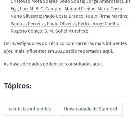
Cristóvão Mota Soares
;
João Sousa
;
Jorge Ambrósio
;
Luís
Eça
;
Luiz M. B. C. Campos
;
Manuel Freitas
;
Mário Costa
;
Nuno Silvestre
;
Paulo Costa Branco
;
Paulo Firme Martins
;
Paulo J. Ferreira
;
Paulo Oliveira
;
Pedro Jorge Coelho
;
Rogério Colaço
;
S. M. Sohel Murshed
;
Os investigadores do Técnico com carreiras mais influentes
e/ou mais influentes em 2022 estão reportados
aqui
.
As bases de dados podem ser consultadas
aqui
.
Tópicos:
cientistas influentes
Universidade de Stanford