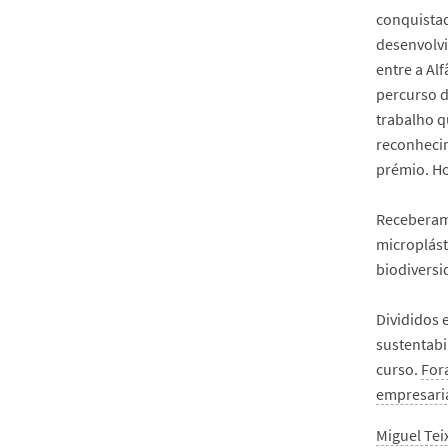
conquistad
desenvolvi
entre a Al
percurso d
trabalho q
reconhecim
prémio. Ho
Receberam
microplást
biodiversi
Divididos 
sustentabi
curso.
For
empresari
Miguel Tei