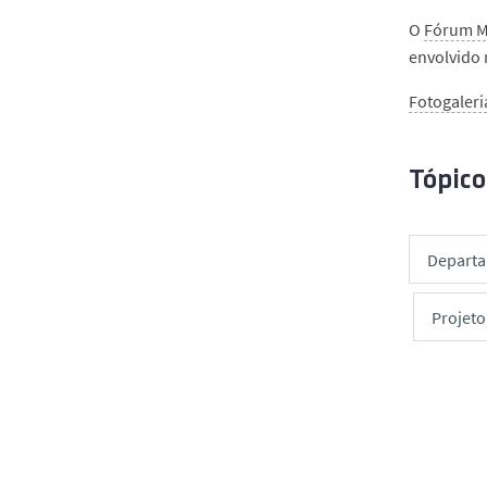
O
Fórum M
envolvido 
Fotogaleri
Tópico
Departa
Projeto