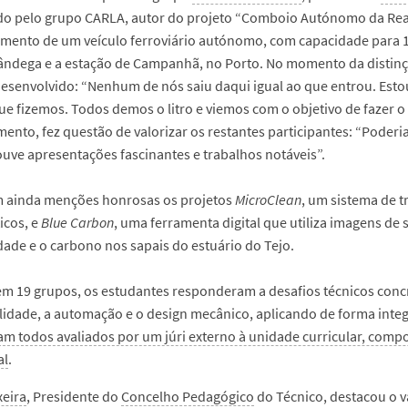
o pelo grupo CARLA, autor do projeto “Comboio Autónomo da Reab
mento de um veículo ferroviário autónomo, com capacidade para 12
fândega e a estação de Campanhã, no Porto. No momento da distinç
esenvolvido: “Nenhum de nós saiu daqui igual ao que entrou. Esto
ue fizemos. Todos demos o litro e viemos com o objetivo de fazer
ento, fez questão de valorizar os restantes participantes: “Poderia
uve apresentações fascinantes e trabalhos notáveis”.
 ainda menções honrosas os projetos
MicroClean
, um sistema de 
icos, e
Blue Carbon
, uma ferramenta digital que utiliza imagens de 
dade e o carbono nos sapais do estuário do Tejo.
em 19 grupos, os estudantes responderam a desafios técnicos concr
lidade, a automação e o design mecânico, aplicando de forma int
am todos avaliados por um júri externo à unidade curricular, com
al
.
xeira
, Presidente do
Concelho Pedagógico
do Técnico, destacou o v