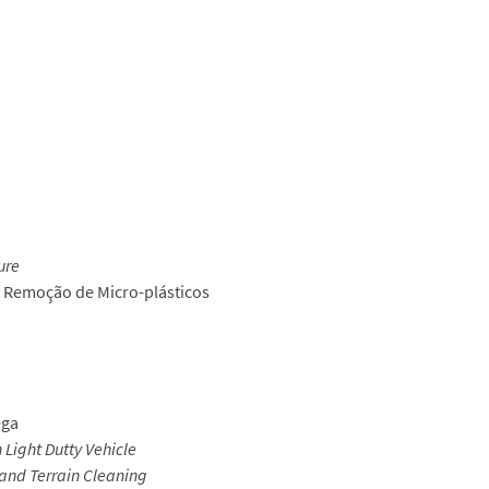
ure
 Remoção de Micro-plásticos
ega
 Light Dutty Vehicle
and Terrain Cleaning