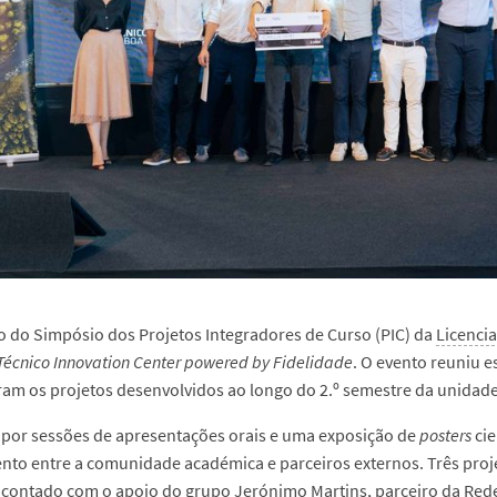
ão do Simpósio dos Projetos Integradores de Curso (PIC) da
Licenci
Técnico Innovation Center powered by Fidelidade
. O evento reuniu e
am os projetos desenvolvidos ao longo do 2.º semestre da unidade c
por sessões de apresentações orais e uma exposição de
posters
ci
to entre a comunidade académica e parceiros externos. Três proj
s contado com o apoio do grupo
Jerónimo Martins
, parceiro da
Rede