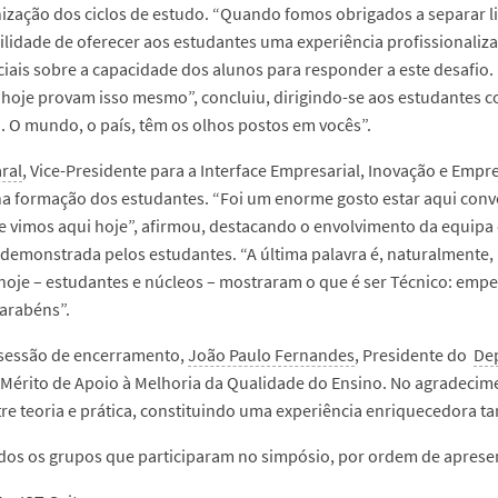
ização dos ciclos de estudo. “Quando fomos obrigados a separar l
lidade de oferecer aos estudantes uma experiência profissionaliza
iciais sobre a capacidade dos alunos para responder a este desafio
hoje provam isso mesmo”, concluiu, dirigindo-se aos estudantes 
. O mundo, o país, têm os olhos postos em vocês”.
ral
, Vice-Presidente para a Interface Empresarial, Inovação e Em
a formação dos estudantes. “Foi um enorme gosto estar aqui convosc
ue vimos aqui hoje”, afirmou, destacando o envolvimento da equipa
 demonstrada pelos estudantes. “A última palavra é, naturalmente,
hoje – estudantes e núcleos – mostraram o que é ser Técnico: empen
arabéns”.
 sessão de encerramento,
João Paulo Fernandes
, Presidente do
De
Mérito de Apoio à Melhoria da Qualidade do Ensino. No agradecimen
tre teoria e prática, constituindo uma experiência enriquecedora 
odos os grupos que participaram no simpósio, por ordem de aprese