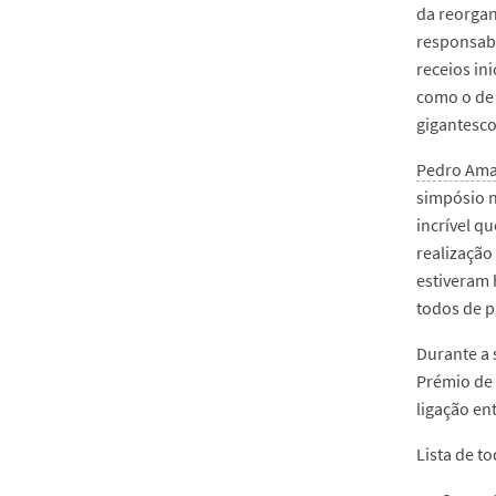
da reorgan
responsabi
receios in
como o de 
gigantesco
Pedro Ama
simpósio n
incrível q
realização
estiveram 
todos de p
Durante a
Prémio de 
ligação en
Lista de t