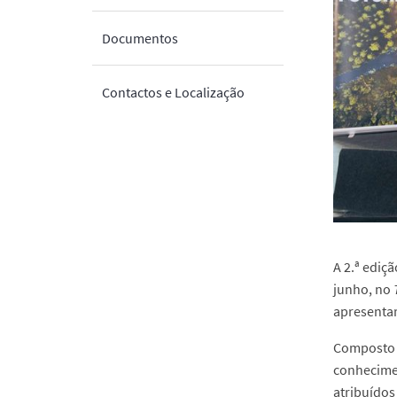
Documentos
Contactos e Localização
A 2.ª ediç
junho, no
apresentar
Composto 
conhecimen
atribuído