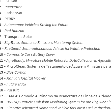
1
– IST Gait
2
–
PureWater
3
– CarbonSat
4
– PERRY
5
–
Autonomous Vehicles: Driving the Future
6
–
Red Horizon
7
– Transpraia Solar
8
–
SlipTrack: Ammonia Emissions Monitoring System
9
–
FireGuard: Semi-autonomous Vehicle for Wildfire Protection
10
–
Composite Car’s Battery Cover
11
–
AgroBuddy: Miniature Mobile Robot for DataCollection in Agricult
12
– MicroClean: Sistema de Tratamento de Água em Miniatura para
13
–
Blue Carbon
14
–
Manual Hospital Moover
15
–
Future Truck
16
– Pursuit
17
– CARLA: Comboio Autónomo da Reabertura da Linha da Alfând
18
–
DUSTIQ: Particle Emissions Monitoring System for Braking Wear in
19
–
FireSafe: Advanced Unmanned Vehicle for Forest Fuel Reduction 