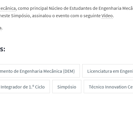
ecânica
, como principal Núcleo de Estudantes de Engenharia Mecâ
neste Simpósio, assinalou o evento com o seguinte
Vídeo
.
a
.
s:
mento de Engenharia Mecânica (DEM)
Licenciatura em Engen
 Integrador de 1.º Ciclo
Simpósio
Técnico Innovation Ce