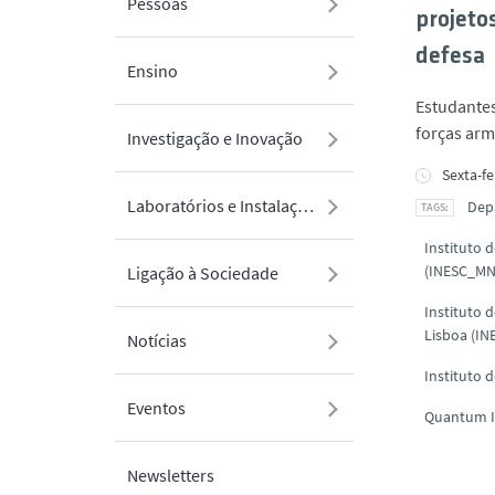
Pessoas
projeto
defesa
Ensino
Estudantes
forças arm
Investigação e Inovação
Sexta-f
Laboratórios e Instalações
Dep
Instituto 
(INESC_MN
Ligação à Sociedade
Instituto 
Lisboa (IN
Notícias
Instituto 
Eventos
Quantum I
Newsletters