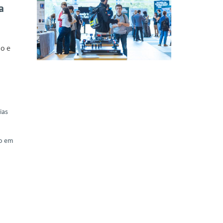
a
ão e
ias
to em