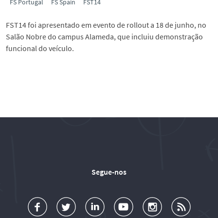
FS Portugal
FS Spain
FST14
FST14 foi apresentado em evento de rollout a 18 de junho, no
Salão Nobre do campus Alameda, que incluiu demonstração
funcional do veículo.
Segue-nos
a
o
d
o
o
u