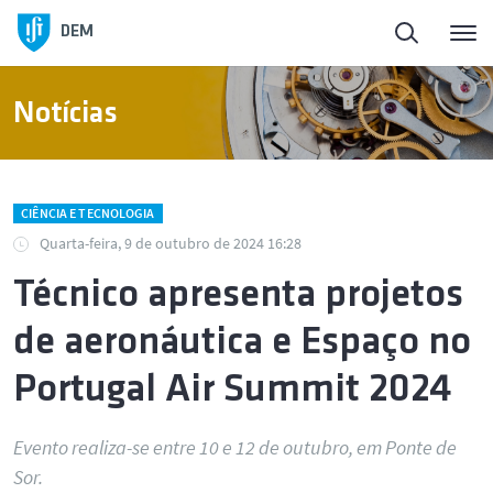
DEM
Notícias
CIÊNCIA E TECNOLOGIA
Quarta-feira, 9 de outubro de 2024 16:28
Técnico apresenta projetos
de aeronáutica e Espaço no
Portugal Air Summit 2024
Evento realiza-se entre 10 e 12 de outubro, em Ponte de
Sor.