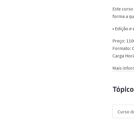
Este curso
forma a qu
• Edição
e-
Preço: 110
Formato: 
Carga Horá
Mais infor
Tópico
Curso d