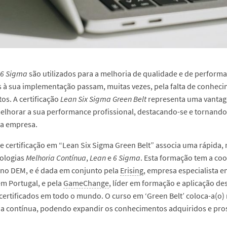
6 Sigma
são utilizados para a melhoria de qualidade e de perform
 à sua implementação passam, muitas vezes, pela falta de conhecim
s. A certificação
Lean Six Sigma Green Belt
representa uma vantage
lhorar a sua performance profissional, destacando-se e tornando
da empresa.
 e certificação em “Lean Six Sigma Green Belt” associa uma rápida
ologias
Melhoria Contínua
,
Lean
e
6 Sigma
. Esta formação tem a co
no DEM, e é dada em conjunto pela
Erising
, empresa especialista 
m Portugal, e pela
GameChange
, líder em formação e aplicação d
certificados em todo o mundo. O curso em ‘Green Belt’ coloca-a(o) 
a contínua, podendo expandir os conhecimentos adquiridos e pros