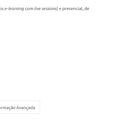
os
e-learning
com
live sessions
) e presencial, de
Formação Avançada