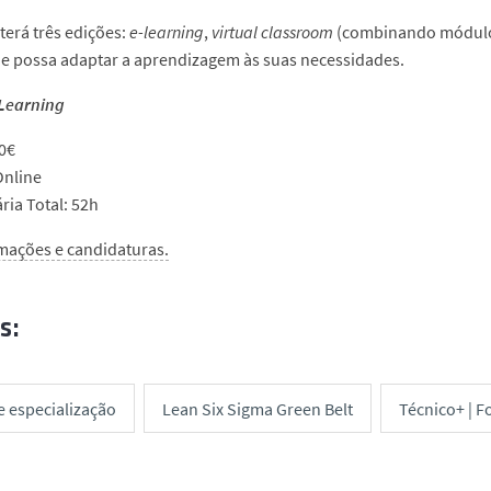
 terá três edições:
e-learning
,
virtual classroom
(combinando módul
e possa adaptar a aprendizagem às suas necessidades.
Learning
0€
Online
ria Total: 52h
mações e candidaturas.
s:
e especialização
Lean Six Sigma Green Belt
Técnico+ | 