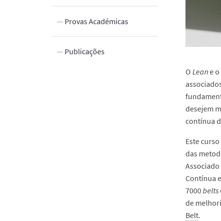
Provas Académicas
calização
Publicações
O
Lean
e o
associados
fundamento
desejem me
contínua 
Este curso
das metod
Associado 
Contínua e
7000
belts
de melhori
Belt
.