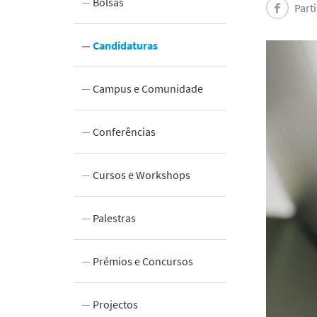
Bolsas
Part
Candidaturas
 Inovação
Campus e Comunidade
Laboratórios e Instalações
Conferências
edade
Cursos e Workshops
Palestras
Prémios e Concursos
Projectos