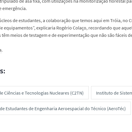
tripulado de asa fixa, com utilizações na monitorização florestal p
e emergência.
úcleos de estudantes, a colaboração que temos aqui em Tróia, no
e equipamentos”, explicaria Rogério Colaço, recordando que aquel
 têm meios de testagem e de experimentação que não são fáceis de
a
.
s:
de Ciências e Tecnologias Nucleares (C2TN)
Instituto de Siste
de Estudantes de Engenharia Aeroespacial do Técnico (AeroTéc)