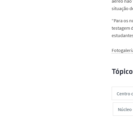
aéreo não 
situação d
“Para os n
testagem d
estudantes
Fotogaleri
Tópico
Centro 
Núcleo 