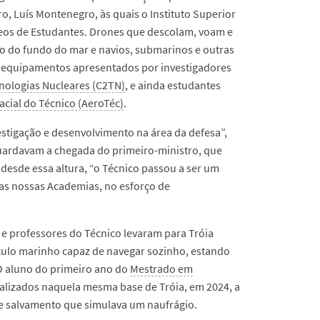
ro, Luís Montenegro, às quais o Instituto Superior
cleos de Estudantes. Drones que descolam, voam e
 do fundo do mar e navios, submarinos e outras
 equipamentos apresentados por investigadores
cnologias Nucleares (C2TN)
, e ainda estudantes
cial do Técnico (AeroTéc)
.
estigação e desenvolvimento na área da defesa”,
ardavam a chegada do primeiro-ministro, que
 desde essa altura, “o Técnico passou a ser um
as nossas Academias, no esforço de
 e professores do Técnico levaram para Tróia
ículo marinho capaz de navegar sozinho, estando
O aluno do primeiro ano do
Mestrado em
alizados naquela mesma base de Tróia, em 2024, a
 e salvamento que simulava um naufrágio.