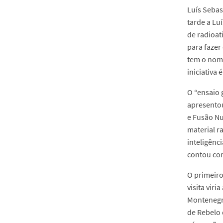
Luís Sebas
tarde a Lu
de radioat
para fazer
tem o no
iniciativa 
O “ensaio 
apresentou
e Fusão Nu
material r
inteligênc
contou com
O primeiro
visita vir
Montenegro
de Rebelo 