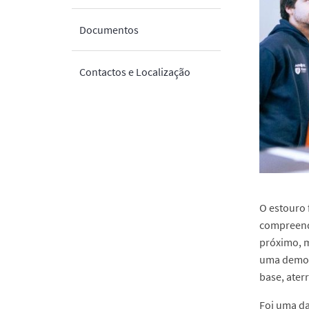
Documentos
Contactos e Localização
O estouro 
compreende
próximo, m
uma demons
base, ater
Foi uma da