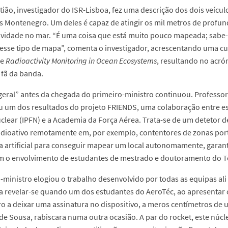
tião, investigador do ISR-Lisboa, fez uma descrição dos dois veícu
ís Montenegro. Um deles é capaz de atingir os mil metros de profun
ividade no mar. “É uma coisa que está muito pouco mapeada; sabe
 esse tipo de mapa”, comenta o investigador, acrescentando uma cur
me
Radioactivity Monitoring in Ocean Ecosystems
, resultando no acr
é fã da banda.
geral” antes da chegada do primeiro-ministro continuou. Professor
 um dos resultados do projeto FRIENDS, uma colaboração entre ess
clear (IPFN) e a Academia da Força Aérea. Trata-se de um detetor
adioativo remotamente em, por exemplo, contentores de zonas po
ia artificial para conseguir mapear um local autonomamente, garan
 o envolvimento de estudantes de mestrado e doutoramento do Té
-ministro elogiou o trabalho desenvolvido por todas as equipas a
ia a revelar-se quando um dos estudantes do AeroTéc, ao apresentar
 a deixar uma assinatura no dispositivo, a meros centímetros de 
de Sousa, rabiscara numa outra ocasião. A par do rocket, este núc