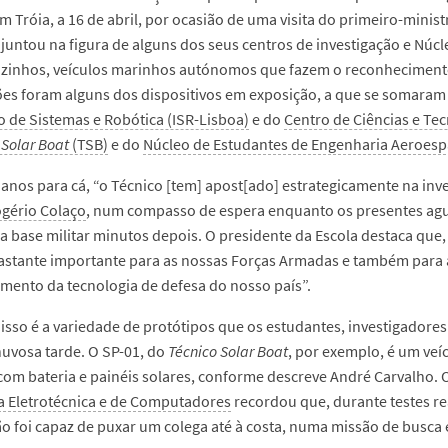
m Tróia, a 16 de abril, por ocasião de uma visita do primeiro-minist
 juntou na figura de alguns dos seus centros de investigação e Nú
zinhos, veículos marinhos autónomos que fazem o reconhecimento
es foram alguns dos dispositivos em exposição, a que se somaram
to de Sistemas e Robótica (ISR-Lisboa)
e do
Centro de Ciências e Te
 Solar Boat
(TSB)
e do
Núcleo de Estudantes de Engenharia Aeroespa
 anos para cá, “o Técnico [tem] apost[ado] estrategicamente na inv
gério Colaço
, num compasso de espera enquanto os presentes agu
na base militar minutos depois. O presidente da Escola destaca que,
astante importante para as nossas Forças Armadas e também para 
mento da tecnologia de defesa do nosso país”.
sso é a variedade de protótipos que os estudantes, investigadores
uvosa tarde. O SP-01, do
Técnico Solar Boat
, por exemplo, é um ve
om bateria e painéis solares, conforme descreve André Carvalho. 
a Eletrotécnica e de Computadores
recordou que, durante testes re
 foi capaz de puxar um colega até à costa, numa missão de busca