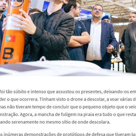
foi tão súbito e intenso que assustou os presentes, deixando-os em
r o que ocorrera. Tinham visto o drone a descolar, a voar várias d
as não tiveram tempo de concluir que o pequeno objeto que o veícu
tração. Agora, a mancha de fuligem na praia era tudo o que resta
rando serenamente no mesmo sítio de onde descolara.
s inúmeras demonstrações de protótipos de defesa que tiveram l