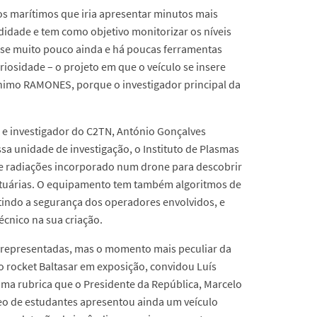
los marítimos que iria apresentar minutos mais
didade e tem como objetivo monitorizar os níveis
-se muito pouco ainda e há poucas ferramentas
iosidade – o projeto em que o veículo se insere
ónimo RAMONES, porque o investigador principal da
 e investigador do C2TN, António Gonçalves
a unidade de investigação, o Instituto de Plasmas
 de radiações incorporado num drone para descobrir
rtuárias. O equipamento tem também algoritmos de
tindo a segurança dos operadores envolvidos, e
cnico na sua criação.
li representadas, mas o momento mais peculiar da
 o rocket Baltasar em exposição, convidou Luís
uma rubrica que o Presidente da República, Marcelo
leo de estudantes apresentou ainda um veículo