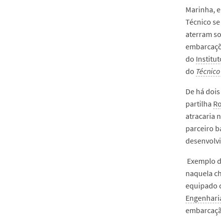
Marinha, e
Técnico se
aterram so
embarcaçõ
do
Institu
do
Técnico
De há dois
partilha
Ro
atracaria 
parceiro b
desenvolvi
Exemplo di
naquela ch
equipado c
Engenhari
embarcação