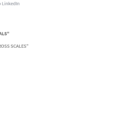
o LinkedIn
ALS"
ROSS SCALES"