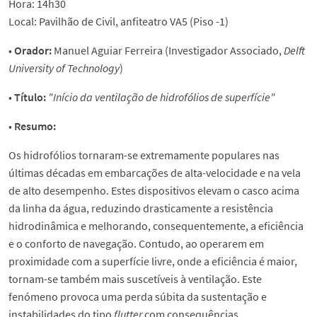
Hora: 14h30
Local: Pavilhão de Civil, anfiteatro VA5 (Piso -1)
•
Orador:
Manuel Aguiar Ferreira (Investigador Associado,
Delft
University of Technology
)
•
Título:
"Início da ventilação de hidrofólios de superfície"
•
Resumo:
Os hidrofólios tornaram-se extremamente populares nas
últimas décadas em embarcações de alta-velocidade e na vela
de alto desempenho. Estes dispositivos elevam o casco acima
da linha da água, reduzindo drasticamente a resistência
hidrodinâmica e melhorando, consequentemente, a eficiência
e o conforto de navegação. Contudo, ao operarem em
proximidade com a superfície livre, onde a eficiência é maior,
tornam-se também mais suscetíveis à ventilação. Este
fenómeno provoca uma perda súbita da sustentação e
instabilidades do tipo
flutter
com consequências