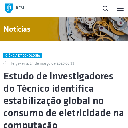
DEM
Notícias
CIÊNCIA E TECNOLOGIA
Terça-feira, 24 de março de 2026 08:33
Estudo de investigadores
do Técnico identifica
estabilização global no
consumo de eletricidade na
computação