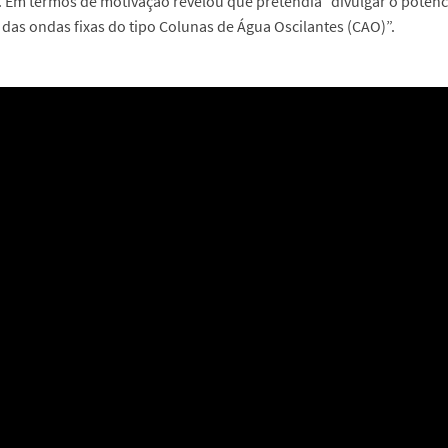
 Em termos de motivação revelou que pretendia “divulgar o potenci
 das ondas fixas do tipo Colunas de Água Oscilantes (CAO)”.