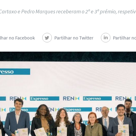
Cartaxo e Pedro Marques receberam o 2º e 3º prémio, respe
ilhar no Facebook
Partilhar no Twitter
Partilhar n