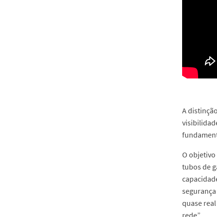
A distinçã
visibilida
fundamenta
O objetivo
tubos de g
capacidade
segurança 
quase real
rede”.