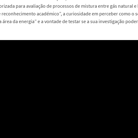
izada para avaliação de processos de mistura entre gás natural e
 reconhecimento académico”, a curiosidade em perceber como o se
 área da energia” e a vontade de testar se a sua investigação poderia