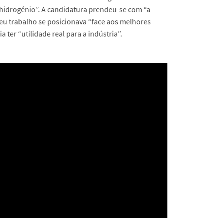
 hidrogénio”. A candidatura prendeu-se com “a
u trabalho se posicionava “face aos melhores
 ter “utilidade real para a indústria”.