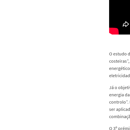
O estudo d
costeiras”
energético
eletricida
Já o objet
energia da
controlo”.
ser aplica
combinação
O 3º prémi