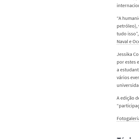
internacio
“A humanid
petróleo),
tudo isso”
Naval e Oc
Jessika Co
por estes 
a estudant
vários eve
universida
A edição d
“participa
Fotogaleri