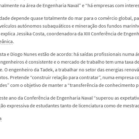
nalmente na área de Engenharia Naval” e “há empresas com interess
ade depende quase totalmente do mar para o comércio global, par
 veículos autónomos subaquáticos e mineração dos fundos marinhos
, explica Jessika Costa, coordenadora da XIII Conferência de Engen
eânica
.
sta e Diogo Nunes estão de acordo: há saídas profissionais numa á
engenheiros é consistente e o mercado de trabalho tem uma taxa 
e. O engenheiro da Tadek, a trabalhar no setor das energias renov
ntos. Pretende “construir relação para contratar”, numa empresa c
des” com o objetivo de manter a “transferência de conhecimento pa
este ano da Conferência de Engenharia Naval “superou as expetativ
ção expressiva de estudantes tanto de licenciatura como de mestr
a