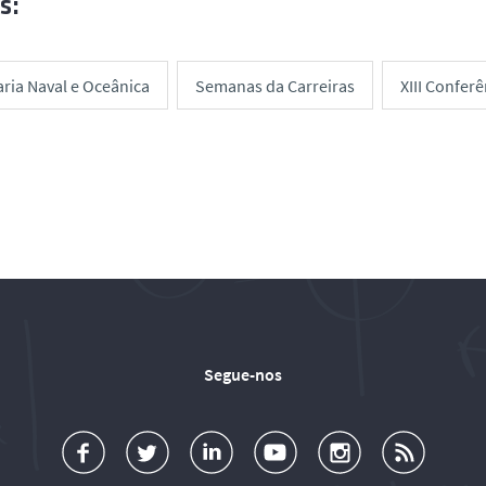
s:
ria Naval e Oceânica
Semanas da Carreiras
XIII Confer
Segue-nos
a
o
d
o
o
u