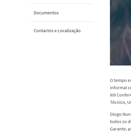
Documentos
Contactos e Localização
O tempo es
informal c
XIII Confe
Técnico, U
Diogo Nune
todos os d
Garante, p